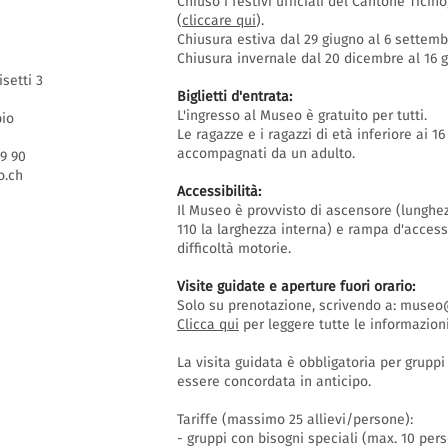
Chiuso i festivi ufficiali del Cantone Ticin
(
cliccare qui
).
Chiusura estiva dal 29 giugno al 6 settem
Chiusura invernale dal 20 dicembre al 16
isetti 3
Biglietti d'entrata:
L'ingresso al Museo è gratuito per tutti.
bio
Le ragazze e i ragazzi di età inferiore ai 
accompagnati da un adulto.
69 90
.ch
Accessibilità:
Il Museo è provvisto di ascensore (lunghe
110 la larghezza interna) e rampa d'acces
difficoltà motorie.
Visite guidate e aperture fuori orario
:
Solo su prenotazione, scrivendo a:
museo@
Clicca qui
per leggere tutte le informazioni
La visita guidata è obbligatoria per grupp
essere concordata in anticipo.
Tariffe (massimo 25 allievi/persone):
- gruppi con bisogni speciali (max. 10 per