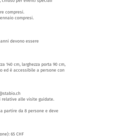
o, chiuso per eventi speciali
bre compresi.
 gennaio compresi.
16 anni devono essere
zza 140 cm, larghezza porta 90 cm,
so ed è accessibile a persone con
stabio.ch
 relative alle visite guidate.
i a partire da 8 persone e deve
sone): 65 CHF