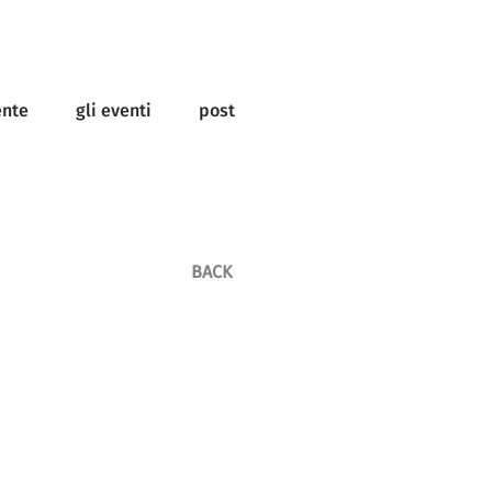
ente
gli eventi
post
BACK