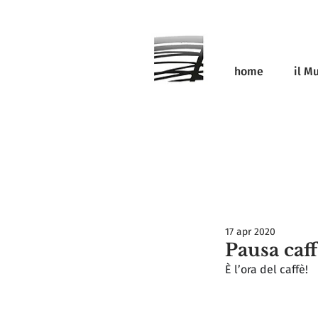
home
il M
17 apr 2020
Pausa caff
È l’ora del caffè!