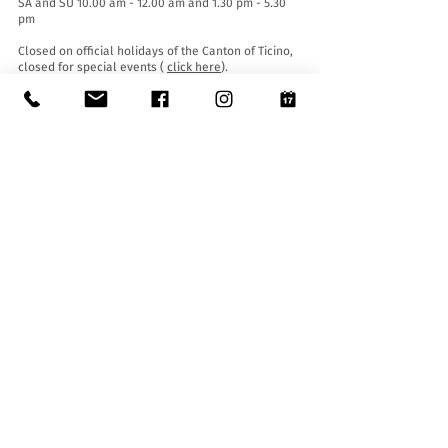
SA and SU 10.00 am - 12.00 am and 1.30 pm - 5.30
pm
Closed on official holidays of the Canton of Ticino,
closed for special events (
click here
).
Summer closure from June 30th to September 2nd
inclusive.
Winter closure from December 19th to January
14th inclusive.
Entrance tickets:
Entrance to the Museum is free for everyone.
Accessibility:
The Museum is equipped with a lift (length 140 cm,
door width 90 cm, internal width 110) and an
access ramp and is accessible to people with
mobility difficulties.
Guided tours and openings outside of opening
hours :
By reservation only, writing to:
museo@stabio.ch
Click here
to read all the information about
guided tours.
Rates (maximum 25 students/people):
- kindergartens (30 - 45 min.): 130 CHF
- elementary, middle and third cycle schools (1h -