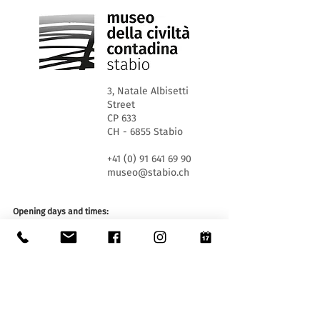
3, Natale Albisetti
Street
CP 633
CH - 6855 Stabio
+41 (0) 91 641 69 90
museo@stabio.ch
Opening days and times:
WED 1.30pm - 5.30pm
SA and SU 10.00 am - 12.00 am and 1.30 pm - 5.30
pm
Closed on official holidays of the Canton of Ticino,
closed for special events (
click here
).
Summer closure from June 30th to September 2nd
inclusive.
Winter closure from December 19th to January