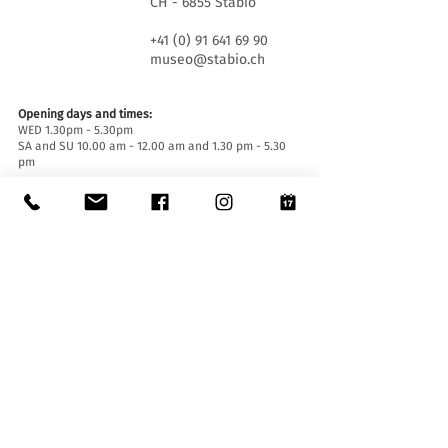
CH - 6855 Stabio
+41 (0) 91 641 69 90
museo@stabio.ch
Opening days and times:
WED 1.30pm - 5.30pm
SA and SU 10.00 am - 12.00 am and 1.30 pm - 5.30
pm
Closed on official holidays of the Canton of Ticino,
closed for special events (
click here
).
Summer closure from June 30th to September 2nd
inclusive.
Winter closure from December 19th to January
14th inclusive.
Entrance tickets:
Entrance to the Museum is free for everyone.
Accessibility:
The Museum is equipped with a lift (length 140 cm,
door width 90 cm, internal width 110) and an
access ramp and is accessible to people with
mobility difficulties.