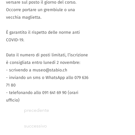
versare sul posto il giorno del corso.
Occorre portare un grembiule o una
vecchia maglietta.
È garantito il rispetto delle norme anti
COVID-19.
Dato il numero di posti limitati, l’iscrizione
è consigliata entro lunedì 2 novembre:
- scrivendo a
museo@stabio.ch
- inviando un sms o WhatsApp allo
079 636
71 80
- telefonando allo
091 641 69 90
(orari
ufficio)
precedente
successivo