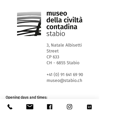
3, Natale Albisetti
Street
CP 633
CH - 6855 Stabio
+41 (0) 91 641 69 90
museo@stabio.ch
Opening days and times:
WED 1.30pm - 5.30pm
SA and SU 10.00 am - 12.00 am and 1.30 pm - 5.30
pm
Closed on official holidays of the Canton of Ticino,
closed for special events (
click here
).
Summer closure from June 30th to September 2nd
inclusive.