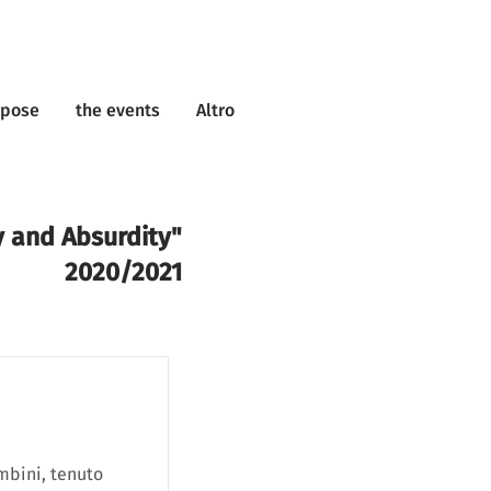
rpose
the events
Altro
y and Absurdity"
2020/2021
mbini, tenuto