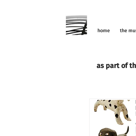
home
the m
as part of t