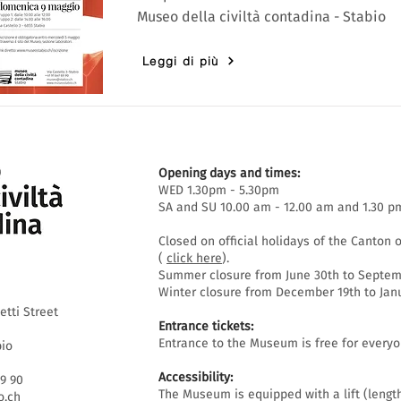
Museo della civiltà contadina - Stabio
Leggi di più
Opening days and times:
WED 1.30pm - 5.30pm
SA and SU 10.00 am - 12.00 am and 1.30 p
Closed on official holidays of the Canton o
(
click here
).
Summer closure from June 30th to Septemb
Winter closure from December 19th to Janu
etti Street
Entrance tickets:
Entrance to the Museum is free for everyo
bio
Accessibility:
69 90
The Museum is equipped with a lift (lengt
.ch