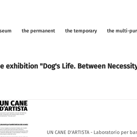
useum
the permanent
the temporary
the multi-pu
he exhibition "Dog's Life. Between Necessit
UN CANE D'ARTISTA - Laboratorio per ba