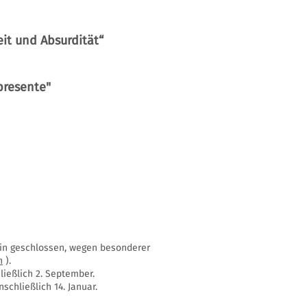
it und Absurdität“
 presente"
ssin geschlossen, wegen besonderer
n
).
ießlich 2. September.
schließlich 14. Januar.