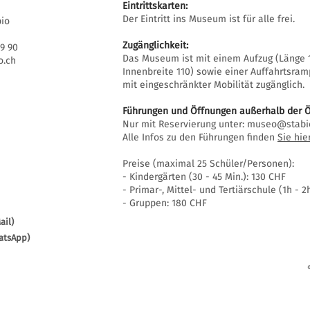
Eintrittskarten:
Der Eintritt ins Museum ist für alle frei.
bio
Zugänglichkeit:
69 90
Das Museum ist mit einem Aufzug (Länge 1
.ch
Innenbreite 110) sowie einer Auffahrtsra
mit eingeschränkter Mobilität zugänglich.
Führungen und Öffnungen außerhalb der Ö
Nur mit Reservierung unter:
museo@stabi
Alle Infos zu den Führungen finden
Sie hie
Preise (maximal 25 Schüler/Personen):
- Kindergärten (30 - 45 Min.): 130 CHF
- Primar-, Mittel- und Tertiärschule (1h - 2
- Gruppen: 180 CHF
ail)
atsApp)