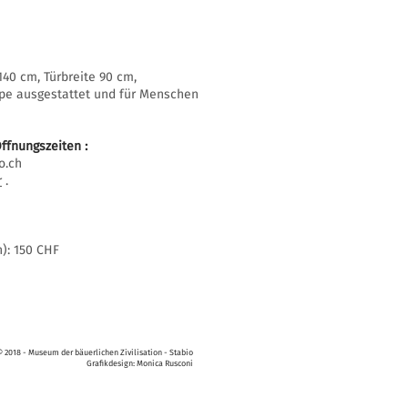
40 cm, Türbreite 90 cm,
mpe ausgestattet und für Menschen
ffnungszeiten
:
o.ch
r
.
h): 150 CHF
© 2018 - Museum der bäuerlichen Zivilisation - Stabio
Grafikdesign: Monica Rusconi