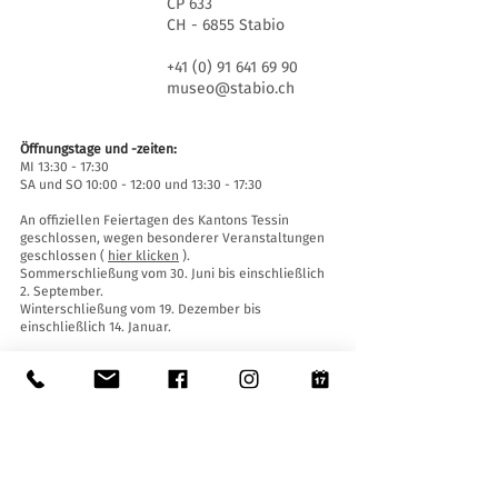
CP 633
CH - 6855 Stabio
+41 (0) 91 641 69 90
museo@stabio.ch
Öffnungstage und -zeiten:
MI 13:30 - 17:30
SA und SO 10:00 - 12:00 und 13:30 - 17:30
An offiziellen Feiertagen des Kantons Tessin
geschlossen, wegen besonderer Veranstaltungen
geschlossen (
hier klicken
).
Sommerschließung vom 30. Juni bis einschließlich
2. September.
Winterschließung vom 19. Dezember bis
einschließlich 14. Januar.
Eintrittskarten:
Der Eintritt ins Museum ist für alle frei.
Zugänglichkeit:
Das Museum ist mit einem Aufzug (Länge 140 cm,
Türbreite 90 cm, Innenbreite 110) sowie einer
Auffahrtsrampe ausgestattet und für Menschen
mit eingeschränkter Mobilität zugänglich.