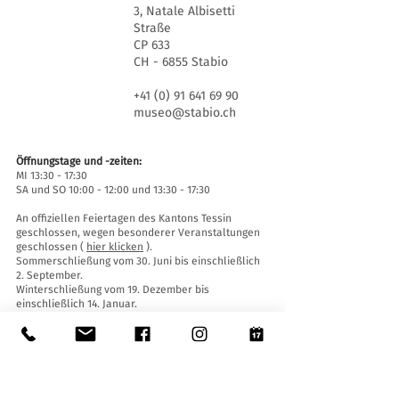
3, Natale Albisetti
Straße
CP 633
CH - 6855 Stabio
+41 (0) 91 641 69 90
museo@stabio.ch
Öffnungstage und -zeiten:
MI 13:30 - 17:30
SA und SO 10:00 - 12:00 und 13:30 - 17:30
An offiziellen Feiertagen des Kantons Tessin
geschlossen, wegen besonderer Veranstaltungen
geschlossen (
hier klicken
).
Sommerschließung vom 30. Juni bis einschließlich
2. September.
Winterschließung vom 19. Dezember bis
einschließlich 14. Januar.
Eintrittskarten:
Der Eintritt ins Museum ist für alle frei.
Zugänglichkeit:
Das Museum ist mit einem Aufzug (Länge 140 cm,