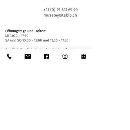
+41 (0) 91 641 69 90
museo@stabio.ch
Öffnungstage und -zeiten:
MI 13:30 - 17:30
SA und SO 10:00 - 12:00 und 13:30 - 17:30
An offiziellen Feiertagen des Kantons Tessin
geschlossen, wegen besonderer Veranstaltungen
geschlossen (
hier klicken
).
Sommerschließung vom 30. Juni bis einschließlich
2. September.
Winterschließung vom 19. Dezember bis
einschließlich 14. Januar.
Eintrittskarten:
Der Eintritt ins Museum ist für alle frei.
Zugänglichkeit:
Das Museum ist mit einem Aufzug (Länge 140 cm,
Türbreite 90 cm, Innenbreite 110) sowie einer
Auffahrtsrampe ausgestattet und für Menschen
mit eingeschränkter Mobilität zugänglich.
Führungen und Öffnungen außerhalb der