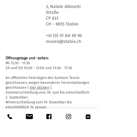
3, Natale Albisetti
Straße
CP 633
CH - 6855 Stabio
+41 (0) 91 641 69 90
museo@stabio.ch
Öffnungstage und -zeiten:
MI 13:30 - 17:30
SA und SO 10:00 - 12:00 und 13:30 - 17:30
An offiziellen Feiertagen des Kantons Tessin
geschlossen, wegen besonderer Veranstaltungen
geschlossen (
hier klicken
).
Sommerschließung vom 30. Juni bis einschließlich
2. September.
Winterschließung vom 19. Dezember bis
einschließlich 14. Januar.
Eintrittskarten:
Der Eintritt ins Museum ist für alle frei.
Zugänglichkeit:
Das Museum ist mit einem Aufzug (Länge 140 cm,