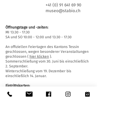
+41 (0) 91 641 69 90
museo@stabio.ch
Öffnungstage und -zeiten:
MI 13:30 - 17:30
SA und SO 10:00 - 12:00 und 13:30 - 17:30
An offiziellen Feiertagen des Kantons Tessin
geschlossen, wegen besonderer Veranstaltungen
geschlossen (
hier klicken
).
Sommerschließung vom 30. Juni bis einschließlich
2. September.
Winterschließung vom 19. Dezember bis
einschließlich 14. Januar.
Eintrittskarten:
Der Eintritt ins Museum ist für alle frei.
Zugänglichkeit:
Das Museum ist mit einem Aufzug (Länge 140 cm,
Türbreite 90 cm, Innenbreite 110) sowie einer
Auffahrtsrampe ausgestattet und für Menschen
mit eingeschränkter Mobilität zugänglich.
Führungen und Öffnungen außerhalb der
Öffnungszeiten
: