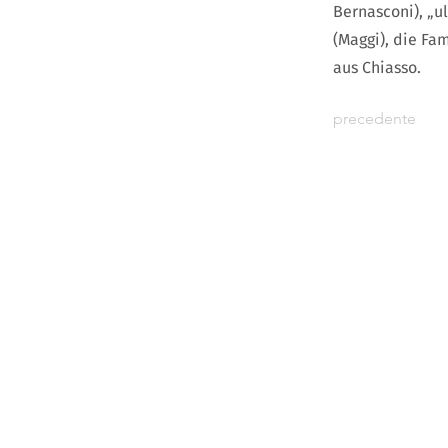
Bernasconi), „u
(Maggi), die Fa
aus Chiasso.
precedente