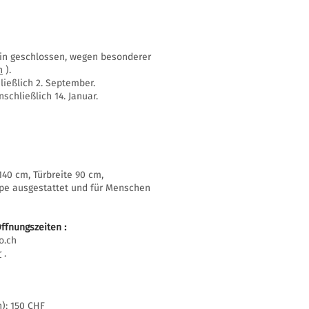
ssin geschlossen, wegen besonderer
n
).
ießlich 2. September.
schließlich 14. Januar.
40 cm, Türbreite 90 cm,
mpe ausgestattet und für Menschen
ffnungszeiten
:
o.ch
r
.
h): 150 CHF