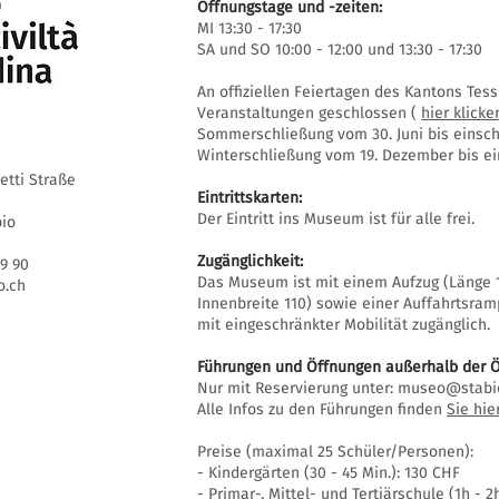
Öffnungstage und -zeiten:
MI 13:30 - 17:30
SA und SO 10:00 - 12:00 und 13:30 - 17:30
An offiziellen Feiertagen des Kantons Te
Veranstaltungen geschlossen (
hier klicke
Sommerschließung vom 30. Juni bis einschl
Winterschließung vom 19. Dezember bis ein
setti Straße
Eintrittskarten:
Der Eintritt ins Museum ist für alle frei.
bio
Zugänglichkeit:
69 90
Das Museum ist mit einem Aufzug (Länge 1
.ch
Innenbreite 110) sowie einer Auffahrtsra
mit eingeschränkter Mobilität zugänglich.
Führungen und Öffnungen außerhalb der Ö
Nur mit Reservierung unter:
museo@stabi
Alle Infos zu den Führungen finden
Sie hie
Preise (maximal 25 Schüler/Personen):
- Kindergärten (30 - 45 Min.): 130 CHF
- Primar-, Mittel- und Tertiärschule (1h - 2