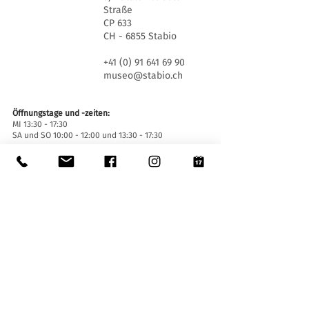
Straße
CP 633
CH - 6855 Stabio
+41 (0) 91 641 69 90
museo@stabio.ch
Öffnungstage und -zeiten:
MI 13:30 - 17:30
SA und SO 10:00 - 12:00 und 13:30 - 17:30
An offiziellen Feiertagen des Kantons Tessin
geschlossen, wegen besonderer Veranstaltungen
geschlossen (
hier klicken
).
Sommerschließung vom 30. Juni bis einschließlich
2. September.
Winterschließung vom 19. Dezember bis
einschließlich 14. Januar.
Eintrittskarten:
Der Eintritt ins Museum ist für alle frei.
Zugänglichkeit:
Das Museum ist mit einem Aufzug (Länge 140 cm,
Türbreite 90 cm, Innenbreite 110) sowie einer