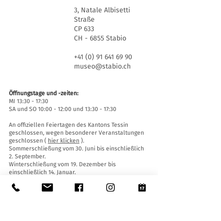
3, Natale Albisetti
Straße
CP 633
CH - 6855 Stabio
+41 (0) 91 641 69 90
museo@stabio.ch
Öffnungstage und -zeiten:
MI 13:30 - 17:30
SA und SO 10:00 - 12:00 und 13:30 - 17:30
An offiziellen Feiertagen des Kantons Tessin
geschlossen, wegen besonderer Veranstaltungen
geschlossen (
hier klicken
).
Sommerschließung vom 30. Juni bis einschließlich
2. September.
Winterschließung vom 19. Dezember bis
einschließlich 14. Januar.
Eintrittskarten:
Der Eintritt ins Museum ist für alle frei.
Zugänglichkeit:
Das Museum ist mit einem Aufzug (Länge 140 cm,