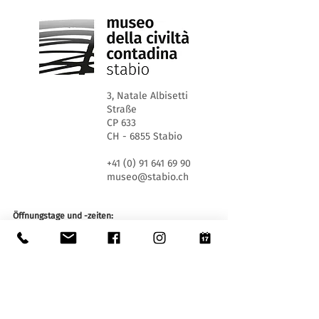
3, Natale Albisetti
Straße
CP 633
CH - 6855 Stabio
+41 (0) 91 641 69 90
museo@stabio.ch
Öffnungstage und -zeiten:
MI 13:30 - 17:30
SA und SO 10:00 - 12:00 und 13:30 - 17:30
An offiziellen Feiertagen des Kantons Tessin
geschlossen, wegen besonderer Veranstaltungen
geschlossen (
hier klicken
).
Sommerschließung vom 30. Juni bis einschließlich
2. September.
Winterschließung vom 19. Dezember bis