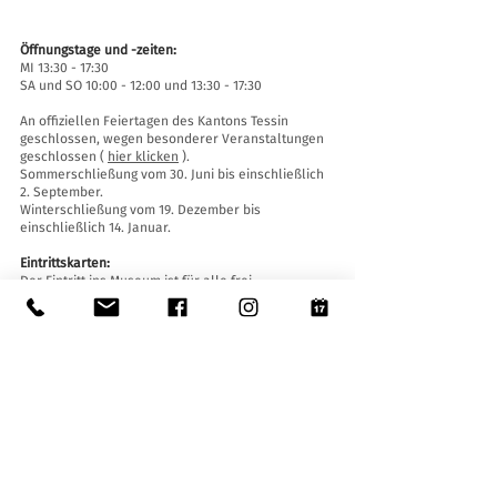
Öffnungstage und -zeiten:
MI 13:30 - 17:30
SA und SO 10:00 - 12:00 und 13:30 - 17:30
An offiziellen Feiertagen des Kantons Tessin
geschlossen, wegen besonderer Veranstaltungen
geschlossen (
hier klicken
).
Sommerschließung vom 30. Juni bis einschließlich
2. September.
Winterschließung vom 19. Dezember bis
einschließlich 14. Januar.
Eintrittskarten:
Der Eintritt ins Museum ist für alle frei.
Zugänglichkeit:
Das Museum ist mit einem Aufzug (Länge 140 cm,
Türbreite 90 cm, Innenbreite 110) sowie einer
Auffahrtsrampe ausgestattet und für Menschen
mit eingeschränkter Mobilität zugänglich.
Führungen und Öffnungen außerhalb der
Öffnungszeiten
:
Nur mit Reservierung unter:
museo@stabio.ch
Alle Infos zu den Führungen finden
Sie hier
.