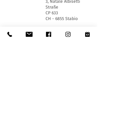
3, Natale Albisetti
Straße
CP 633
CH - 6855 Stabio
+41 (0) 91 641 69 90
museo@stabio.ch
Öffnungstage und -zeiten:
MI 13:30 - 17:30
SA und SO 10:00 - 12:00 und 13:30 - 17:30
An offiziellen Feiertagen des Kantons Tessin
geschlossen, wegen besonderer Veranstaltungen
geschlossen (
hier klicken
).
Sommerschließung vom 30. Juni bis einschließlich
2. September.
Winterschließung vom 19. Dezember bis
einschließlich 14. Januar.
Eintrittskarten:
Der Eintritt ins Museum ist für alle frei.
Zugänglichkeit:
Das Museum ist mit einem Aufzug (Länge 140 cm,
Türbreite 90 cm, Innenbreite 110) sowie einer