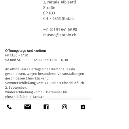
3, Natale Albisetti
Straße
CP 633
CH - 6855 Stabio
+41 (0) 91 641 69 90
museo@stabio.ch
Öffnungstage und -zeiten:
MI 13:30 - 17:30
SA und SO 10:00 - 12:00 und 13:30 - 17:30
An offiziellen Feiertagen des Kantons Tessin
geschlossen, wegen besonderer Veranstaltungen
geschlossen (
hier klicken
).
Sommerschließung vom 30. Juni bis einschließlich
2. September.
Winterschließung vom 19. Dezember bis
einschließlich 14. Januar.
Eintrittskarten:
Der Eintritt ins Museum ist für alle frei.
Zugänglichkeit:
Das Museum ist mit einem Aufzug (Länge 140 cm,