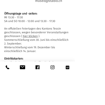
museo@stabio.ch
Öffnungstage und -zeiten:
MI 13:30 - 17:30
SA und SO 10:00 - 12:00 und 13:30 - 17:30
An offiziellen Feiertagen des Kantons Tessin
geschlossen, wegen besonderer Veranstaltungen
geschlossen (
hier klicken
).
Sommerschließung vom 30. Juni bis einschließlich
2. September.
Winterschließung vom 19. Dezember bis
einschließlich 14. Januar.
Eintrittskarten:
Der Eintritt ins Museum ist für alle frei.
Zugänglichkeit:
Das Museum ist mit einem Aufzug (Länge 140 cm,
Türbreite 90 cm, Innenbreite 110) sowie einer
Auffahrtsrampe ausgestattet und für Menschen
mit eingeschränkter Mobilität zugänglich.
Führungen und Öffnungen außerhalb der
Öffnungszeiten
:
Nur mit Reservierung unter:
museo@stabio.ch
Alle Infos zu den Führungen finden
Sie hier
.