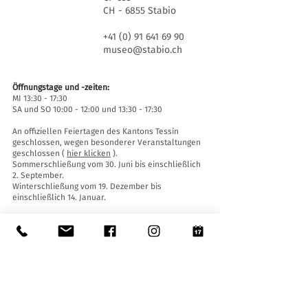
CH - 6855 Stabio
+41 (0) 91 641 69 90
museo@stabio.ch
Öffnungstage und -zeiten:
MI 13:30 - 17:30
SA und SO 10:00 - 12:00 und 13:30 - 17:30
An offiziellen Feiertagen des Kantons Tessin
geschlossen, wegen besonderer Veranstaltungen
geschlossen (
hier klicken
).
Sommerschließung vom 30. Juni bis einschließlich
2. September.
Winterschließung vom 19. Dezember bis
einschließlich 14. Januar.
Eintrittskarten:
Der Eintritt ins Museum ist für alle frei.
Zugänglichkeit:
Das Museum ist mit einem Aufzug (Länge 140 cm,
Türbreite 90 cm, Innenbreite 110) sowie einer
Auffahrtsrampe ausgestattet und für Menschen
mit eingeschränkter Mobilität zugänglich.