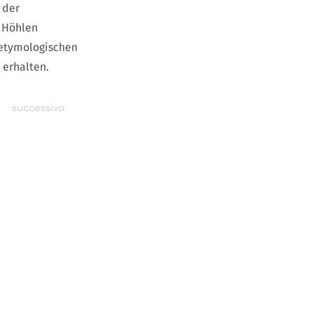
 der
n Höhlen
 etymologischen
 erhalten.
successivo