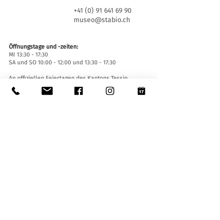
+41 (0) 91 641 69 90
museo@stabio.ch
Öffnungstage und -zeiten:
MI 13:30 - 17:30
SA und SO 10:00 - 12:00 und 13:30 - 17:30
An offiziellen Feiertagen des Kantons Tessin
geschlossen, wegen besonderer Veranstaltungen
geschlossen (
hier klicken
).
Sommerschließung vom 30. Juni bis einschließlich
2. September.
Winterschließung vom 19. Dezember bis
einschließlich 14. Januar.
Eintrittskarten:
Der Eintritt ins Museum ist für alle frei.
Zugänglichkeit:
Das Museum ist mit einem Aufzug (Länge 140 cm,
Türbreite 90 cm, Innenbreite 110) sowie einer
Auffahrtsrampe ausgestattet und für Menschen
mit eingeschränkter Mobilität zugänglich.
Führungen und Öffnungen außerhalb der
Öffnungszeiten
: