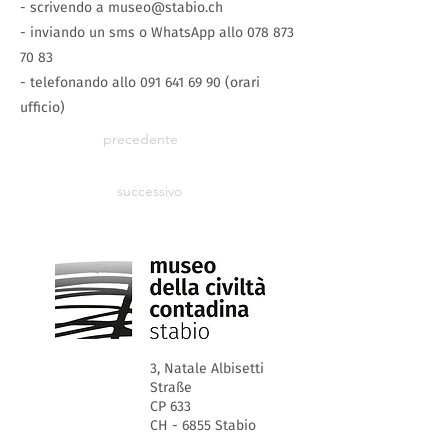
- scrivendo a
museo@stabio.ch
- inviando un sms o WhatsApp allo
078 873
70 83
- telefonando allo
091 641 69 90
(orari
ufficio)
precedente
successivo
3, Natale Albisetti
Straße
CP 633
CH - 6855 Stabio