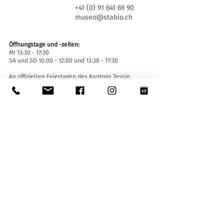
+41 (0) 91 641 69 90
museo@stabio.ch
Öffnungstage und -zeiten:
MI 13:30 - 17:30
SA und SO 10:00 - 12:00 und 13:30 - 17:30
An offiziellen Feiertagen des Kantons Tessin
geschlossen, wegen besonderer Veranstaltungen
geschlossen (
hier klicken
).
Sommerschließung vom 30. Juni bis einschließlich
2. September.
Winterschließung vom 19. Dezember bis
einschließlich 14. Januar.
Eintrittskarten:
Der Eintritt ins Museum ist für alle frei.
Zugänglichkeit:
Das Museum ist mit einem Aufzug (Länge 140 cm,
Türbreite 90 cm, Innenbreite 110) sowie einer
Auffahrtsrampe ausgestattet und für Menschen
mit eingeschränkter Mobilität zugänglich.
Führungen und Öffnungen außerhalb der
Öffnungszeiten
: