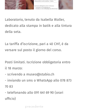
Laboratorio, tenuto da Isabella Waller,
dedicato alla stampa in batik e alla tintura
della seta.
La tariffa d’iscrizione, pari a 40 CHF, è da
versare sul posto il giorno del corso.
Posti limitati. Iscrizione obbligatoria entro
il 18 marzo:
- scrivendo a
museo@stabio.ch
- inviando un sms o WhatsApp allo
078 873
70 83
- telefonando allo
091 641 69 90
(orari
ufficio)
precedente