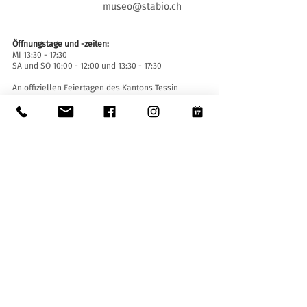
museo@stabio.ch
Öffnungstage und -zeiten:
MI 13:30 - 17:30
SA und SO 10:00 - 12:00 und 13:30 - 17:30
An offiziellen Feiertagen des Kantons Tessin
geschlossen, wegen besonderer Veranstaltungen
geschlossen (
hier klicken
).
Sommerschließung vom 30. Juni bis einschließlich
2. September.
Winterschließung vom 19. Dezember bis
einschließlich 14. Januar.
Eintrittskarten:
Der Eintritt ins Museum ist für alle frei.
Zugänglichkeit:
Das Museum ist mit einem Aufzug (Länge 140 cm,
Türbreite 90 cm, Innenbreite 110) sowie einer
Auffahrtsrampe ausgestattet und für Menschen
mit eingeschränkter Mobilität zugänglich.
Führungen und Öffnungen außerhalb der
Öffnungszeiten
:
Nur mit Reservierung unter:
museo@stabio.ch