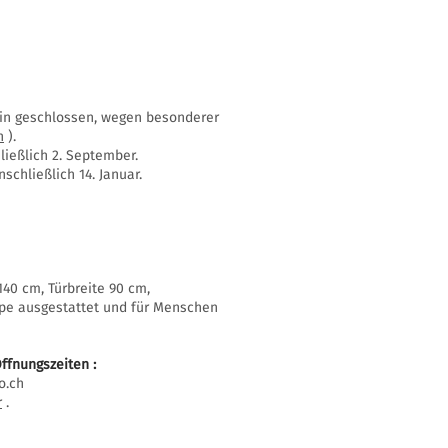
ssin geschlossen, wegen besonderer
n
).
ießlich 2. September.
schließlich 14. Januar.
40 cm, Türbreite 90 cm,
mpe ausgestattet und für Menschen
ffnungszeiten
:
o.ch
r
.