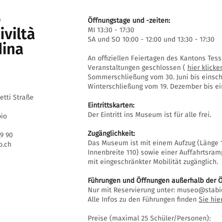
Öffnungstage und -zeiten:
MI 13:30 - 17:30
SA und SO 10:00 - 12:00 und 13:30 - 17:30
An offiziellen Feiertagen des Kantons Te
Veranstaltungen geschlossen (
hier klicke
Sommerschließung vom 30. Juni bis einschl
Winterschließung vom 19. Dezember bis ein
setti Straße
Eintrittskarten:
Der Eintritt ins Museum ist für alle frei.
bio
Zugänglichkeit:
69 90
Das Museum ist mit einem Aufzug (Länge 1
.ch
Innenbreite 110) sowie einer Auffahrtsra
mit eingeschränkter Mobilität zugänglich.
Führungen und Öffnungen außerhalb der Ö
Nur mit Reservierung unter:
museo@stabi
Alle Infos zu den Führungen finden
Sie hie
Preise (maximal 25 Schüler/Personen):