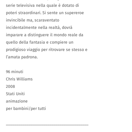
serie televisiva nella quale è dotato di
poteri straordinari. Si sente un supereroe
invincibile ma, scaraventato
incidentalmente nella realtà, dovrà
imparare a distinguere il mondo reale da
quello della fantasia e compiere un
prodigioso viaggio per ritrovare se stesso e
l’amata padrona.
96 minuti
Chris Williams
2008
Stati Uniti
animazione
per bambini/per tutti
________________________________________
_________________