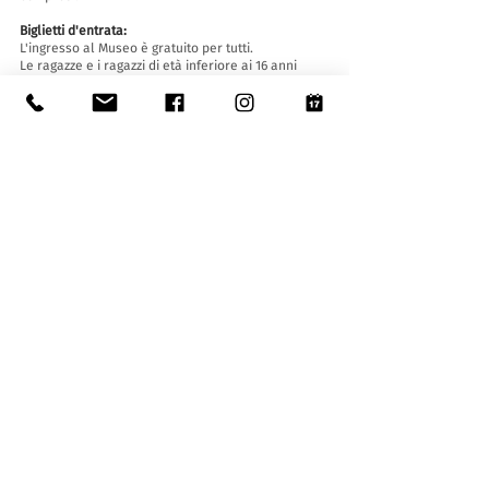
Biglietti d'entrata:
L'ingresso al Museo è gratuito per tutti.
Le ragazze e i ragazzi di età inferiore ai 16 anni
devono essere accompagnati da un adulto.
Accessibilità:
Il Museo è provvisto di ascensore (lunghezza 140
cm, larghezza porta 90 cm, 110 la larghezza
interna) e rampa d'accesso ed è accessibile a
persone con difficoltà motorie.
Visite guidate e aperture fuori orario
:
Solo su prenotazione, scrivendo a:
museo@stabio.ch
Clicca qui
per leggere tutte le informazioni
relative alle visite guidate.
La visita guidata è obbligatoria per gruppi a
partire da 8 persone e deve essere concordata in
anticipo.
Tariffe (massimo 25 allievi/persone):
- gruppi con bisogni speciali (max. 10 persone): 65
CHF
- scuole dell'infanzia (30 - 45 min.): 130 CHF
- scuole elementari, medie e terzo ciclo (1h - 2h):
150 CHF