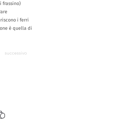
 frassino)
rare
iscono i ferri
one è quella di
successivo