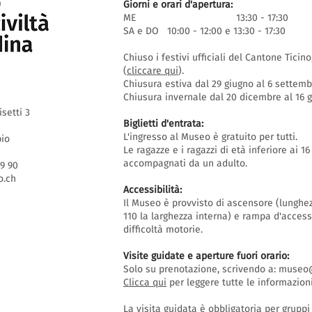
Giorni e orari d'apertura:
ME 13:30 - 17:30
SA e DO 10:00 - 12:00 e 13:30 - 17:30
Chiuso i festivi ufficiali del Cantone Ticin
(
cliccare qui
).
Chiusura estiva dal 29 giugno al 6 settem
Chiusura invernale dal 20 dicembre al 16
isetti 3
Biglietti d'entrata:
L'ingresso al Museo è gratuito per tutti.
bio
Le ragazze e i ragazzi di età inferiore ai 
accompagnati da un adulto.
69 90
.ch
Accessibilità:
Il Museo è provvisto di ascensore (lunghe
110 la larghezza interna) e rampa d'acces
difficoltà motorie.
Visite guidate e aperture fuori orario
:
Solo su prenotazione, scrivendo a:
museo@
Clicca qui
per leggere tutte le informazioni
La visita guidata è obbligatoria per grupp