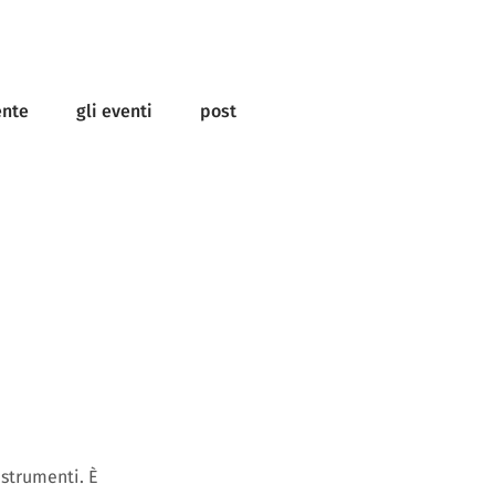
ente
gli eventi
post
 strumenti. È