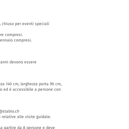
o, chiuso per eventi speciali
bre compresi.
 gennaio compresi.
16 anni devono essere
zza 140 cm, larghezza porta 90 cm,
so ed è accessibile a persone con
stabio.ch
 relative alle visite guidate.
i a partire da 8 persone e deve