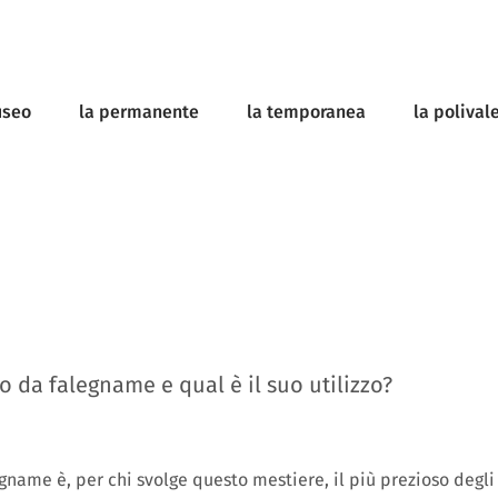
useo
la permanente
la temporanea
la polival
o da falegname e qual è il suo utilizzo?
gname è, per chi svolge questo mestiere, il più prezioso degli