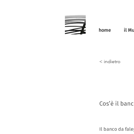
home
il M
< indietro
Cos’è il banc
Il banco da fale