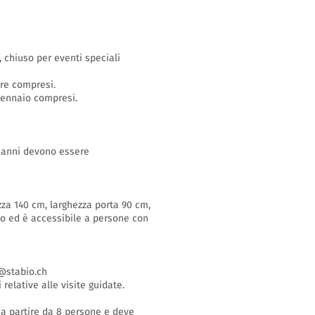
o, chiuso per eventi speciali
bre compresi.
 gennaio compresi.
16 anni devono essere
zza 140 cm, larghezza porta 90 cm,
so ed è accessibile a persone con
stabio.ch
 relative alle visite guidate.
i a partire da 8 persone e deve