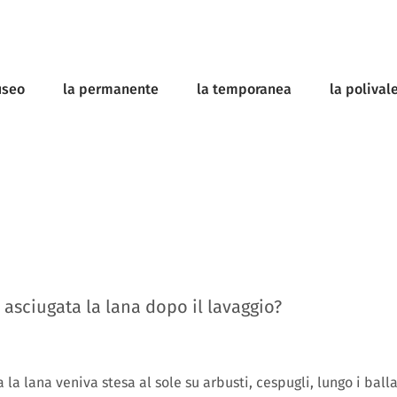
useo
la permanente
la temporanea
la polival
asciugata la lana dopo il lavaggio?
 la lana veniva stesa al sole su arbusti, cespugli, lungo i ballat