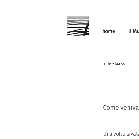
home
il M
< indietro
Come veniva 
Una volta lavata