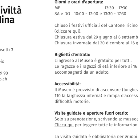
Giorni e orari d'apertura:
ME 13:30 - 17:30
SA e DO 10:00 - 12:00 e 13:30 - 17:30
Chiuso i festivi ufficiali del Cantone Ticin
(
cliccare qui
).
Chiusura estiva dal 29 giugno al 6 settem
Chiusura invernale dal 20 dicembre al 16
isetti 3
Biglietti d'entrata:
L'ingresso al Museo è gratuito per tutti.
bio
Le ragazze e i ragazzi di età inferiore ai 
accompagnati da un adulto.
69 90
.ch
Accessibilità:
Il Museo è provvisto di ascensore (lunghe
110 la larghezza interna) e rampa d'acces
difficoltà motorie.
Visite guidate e aperture fuori orario
:
Solo su prenotazione, scrivendo a:
museo@
Clicca qui
per leggere tutte le informazioni
La visita guidata è obbligatoria per grupp