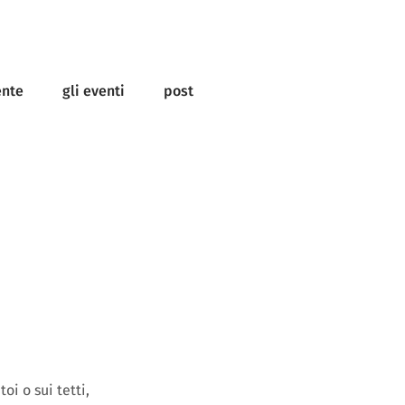
ente
gli eventi
post
oi o sui tetti,