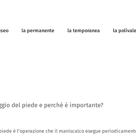
useo
la permanente
la temporanea
la polival
eggio del piede e perché è importante?
 piede è l'operazione che il maniscalco esegue periodicamente