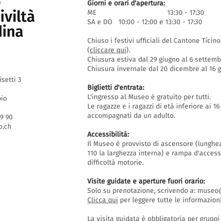
Giorni e orari d'apertura:
ME 13:30 - 17:30
SA e DO 10:00 - 12:00 e 13:30 - 17:30
Chiuso i festivi ufficiali del Cantone Ticin
(
cliccare qui
).
Chiusura estiva dal 29 giugno al 6 settem
Chiusura invernale dal 20 dicembre al 16
isetti 3
Biglietti d'entrata:
L'ingresso al Museo è gratuito per tutti.
bio
Le ragazze e i ragazzi di età inferiore ai 
accompagnati da un adulto.
69 90
.ch
Accessibilità:
Il Museo è provvisto di ascensore (lunghe
110 la larghezza interna) e rampa d'acces
difficoltà motorie.
Visite guidate e aperture fuori orario
:
Solo su prenotazione, scrivendo a:
museo@
Clicca qui
per leggere tutte le informazioni
La visita guidata è obbligatoria per grupp