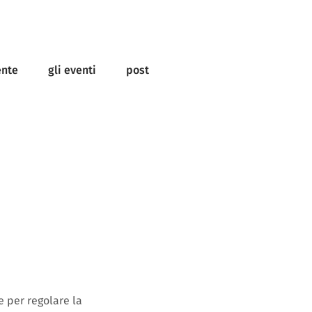
ente
gli eventi
post
 per regolare la