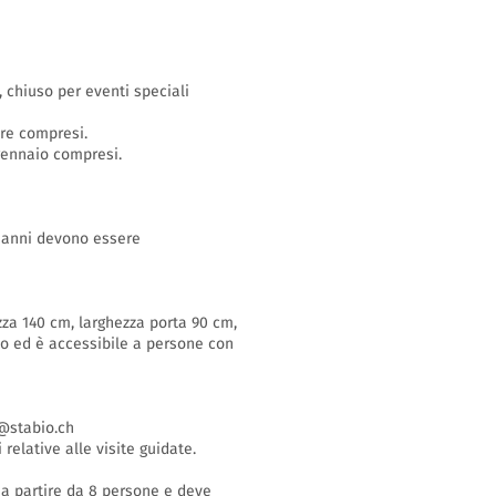
o, chiuso per eventi speciali
bre compresi.
 gennaio compresi.
16 anni devono essere
zza 140 cm, larghezza porta 90 cm,
so ed è accessibile a persone con
stabio.ch
 relative alle visite guidate.
i a partire da 8 persone e deve