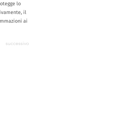
rotegge lo
ivamente, il
ammazioni ai
successivo