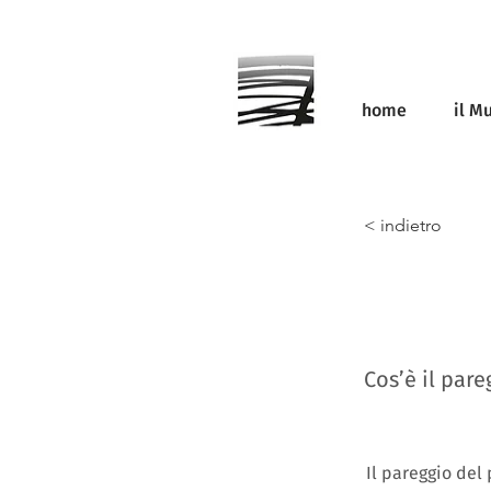
home
il M
< indietro
Cos’è il par
Il pareggio del