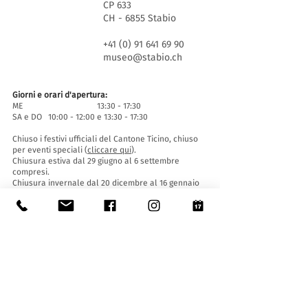
CP 633
CH - 6855 Stabio
+41 (0) 91 641 69 90
museo@stabio.ch
Giorni e orari d'apertura:
ME 13:30 - 17:30
SA e DO 10:00 - 12:00 e 13:30 - 17:30
Chiuso i festivi ufficiali del Cantone Ticino, chiuso
per eventi speciali (
cliccare qui
).
Chiusura estiva dal 29 giugno al 6 settembre
compresi.
Chiusura invernale dal 20 dicembre al 16 gennaio
compresi.
Biglietti d'entrata:
L'ingresso al Museo è gratuito per tutti.
Le ragazze e i ragazzi di età inferiore ai 16 anni
devono essere accompagnati da un adulto.
Accessibilità:
Il Museo è provvisto di ascensore (lunghezza 140
cm, larghezza porta 90 cm, 110 la larghezza
interna) e rampa d'accesso ed è accessibile a