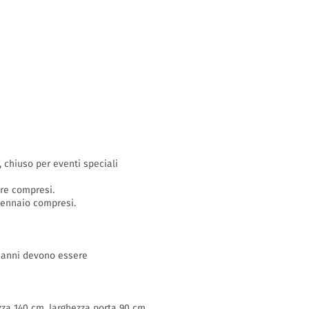
o, chiuso per eventi speciali
bre compresi.
 gennaio compresi.
16 anni devono essere
zza 140 cm, larghezza porta 90 cm,