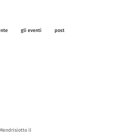
ente
gli eventi
post
Mendrisiotto il