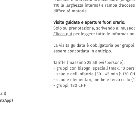
110 la larghezza interna) e rampa d'acces
difficoltà motorie.
Visite guidate e aperture fuori orario
:
Solo su prenotazione, scrivendo a:
museo@
Clicca qui
per leggere tutte le informazioni
La visita guidata è obbligatoria per grupp
essere concordata in anticipo.
Tariffe (massimo 25 allievi/persone):
- gruppi con bisogni speciali (max. 10 per
- scuole dell'infanzia (30 - 45 min.): 130 C
- scuole elementari, medie e terzo ciclo (1
- gruppi: 180 CHF
ail)
atsApp)