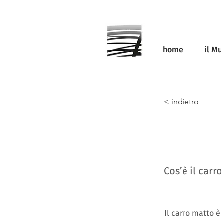
home
il M
< indietro
Cos’è il carr
Il carro matto è