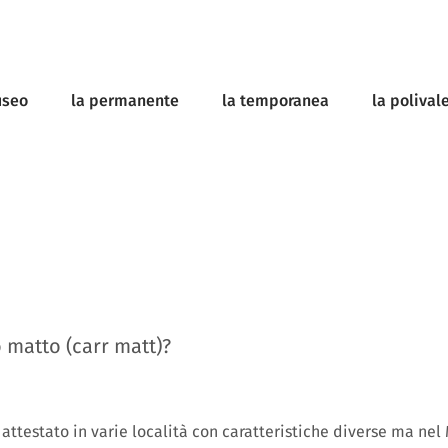
useo
la permanente
la temporanea
la polival
o matto (carr matt)?
 attestato in varie località con caratteristiche diverse ma nel 