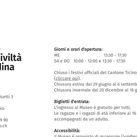
Giorni e orari d'apertura:
ME 13:30 - 17:30
SA e DO 10:00 - 12:00 e 13:30 - 17:30
Chiuso i festivi ufficiali del Cantone Ticin
(
cliccare qui
).
Chiusura estiva dal 29 giugno al 6 settem
Chiusura invernale dal 20 dicembre al 16
isetti 3
Biglietti d'entrata:
L'ingresso al Museo è gratuito per tutti.
bio
Le ragazze e i ragazzi di età inferiore ai 
accompagnati da un adulto.
69 90
.ch
Accessibilità:
Il Museo è provvisto di ascensore (lunghe