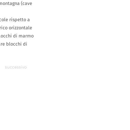
a montagna (cave
cole rispetto a
rico orizzontale
blocchi di marmo
are blocchi di
successivo