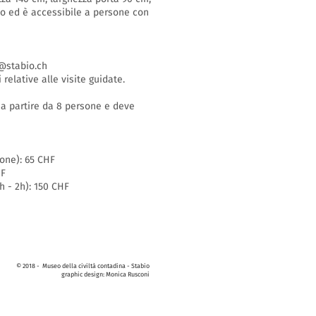
so ed è accessibile a persone con
stabio.ch
 relative alle visite guidate.
i a partire da 8 persone e deve
sone): 65 CHF
HF
h - 2h): 150 CHF
© 2018 - Museo della civiltà contadina - Stabio
graphic design: Monica Rusconi