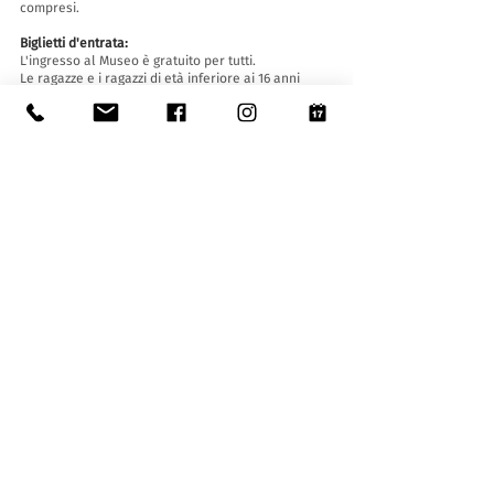
compresi.
Biglietti d'entrata:
L'ingresso al Museo è gratuito per tutti.
Le ragazze e i ragazzi di età inferiore ai 16 anni
devono essere accompagnati da un adulto.
Accessibilità:
Il Museo è provvisto di ascensore (lunghezza 140
cm, larghezza porta 90 cm, 110 la larghezza
interna) e rampa d'accesso ed è accessibile a
persone con difficoltà motorie.
Visite guidate e aperture fuori orario
:
Solo su prenotazione, scrivendo a:
museo@stabio.ch
Clicca qui
per leggere tutte le informazioni
relative alle visite guidate.
La visita guidata è obbligatoria per gruppi a
partire da 8 persone e deve essere concordata in
anticipo.
Tariffe (massimo 25 allievi/persone):
- gruppi con bisogni speciali (max. 10 persone): 65
CHF
- scuole dell'infanzia (30 - 45 min.): 130 CHF
- scuole elementari, medie e terzo ciclo (1h - 2h):