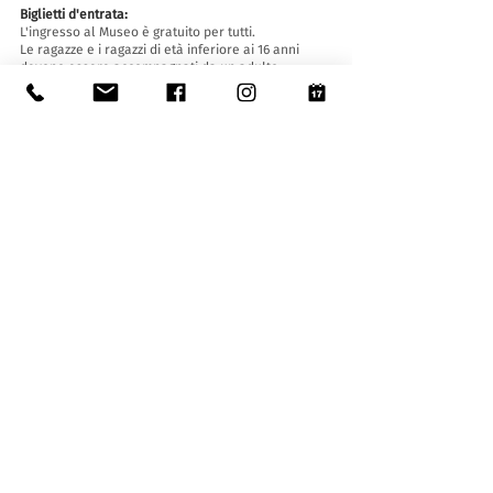
Biglietti d'entrata:
L'ingresso al Museo è gratuito per tutti.
Le ragazze e i ragazzi di età inferiore ai 16 anni
devono essere accompagnati da un adulto.
Accessibilità:
Il Museo è provvisto di ascensore (lunghezza 140
cm, larghezza porta 90 cm, 110 la larghezza
interna) e rampa d'accesso ed è accessibile a
persone con difficoltà motorie.
Visite guidate e aperture fuori orario
:
Solo su prenotazione, scrivendo a:
museo@stabio.ch
Clicca qui
per leggere tutte le informazioni
relative alle visite guidate.
La visita guidata è obbligatoria per gruppi a
partire da 8 persone e deve essere concordata in
anticipo.
Tariffe (massimo 25 allievi/persone):
- gruppi con bisogni speciali (max. 10 persone): 65
CHF
- scuole dell'infanzia (30 - 45 min.): 130 CHF
- scuole elementari, medie e terzo ciclo (1h - 2h):
150 CHF
- gruppi: 180 CHF