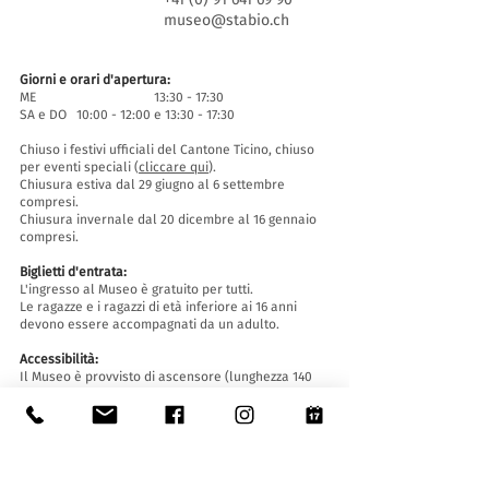
museo@stabio.ch
Giorni e orari d'apertura:
ME 13:30 - 17:30
SA e DO 10:00 - 12:00 e 13:30 - 17:30
Chiuso i festivi ufficiali del Cantone Ticino, chiuso
per eventi speciali (
cliccare qui
).
Chiusura estiva dal 29 giugno al 6 settembre
compresi.
Chiusura invernale dal 20 dicembre al 16 gennaio
compresi.
Biglietti d'entrata:
L'ingresso al Museo è gratuito per tutti.
Le ragazze e i ragazzi di età inferiore ai 16 anni
devono essere accompagnati da un adulto.
Accessibilità:
Il Museo è provvisto di ascensore (lunghezza 140
cm, larghezza porta 90 cm, 110 la larghezza
interna) e rampa d'accesso ed è accessibile a
persone con difficoltà motorie.
Visite guidate e aperture fuori orario
:
Solo su prenotazione, scrivendo a: