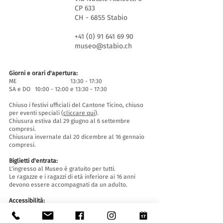
CP 633
CH - 6855 Stabio
+41 (0) 91 641 69 90
museo@stabio.ch
Giorni e orari d'apertura:
ME 13:30 - 17:30
SA e DO 10:00 - 12:00 e 13:30 - 17:30
Chiuso i festivi ufficiali del Cantone Ticino, chiuso
per eventi speciali (
cliccare qui
).
Chiusura estiva dal 29 giugno al 6 settembre
compresi.
Chiusura invernale dal 20 dicembre al 16 gennaio
compresi.
Biglietti d'entrata:
L'ingresso al Museo è gratuito per tutti.
Le ragazze e i ragazzi di età inferiore ai 16 anni
devono essere accompagnati da un adulto.
Accessibilità:
Il Museo è provvisto di ascensore (lunghezza 140
cm, larghezza porta 90 cm, 110 la larghezza