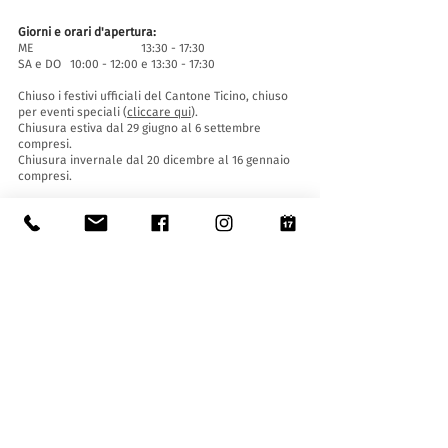
Giorni e orari d'apertura:
ME 13:30 - 17:30
SA e DO 10:00 - 12:00 e 13:30 - 17:30
Chiuso i festivi ufficiali del Cantone Ticino, chiuso
per eventi speciali (
cliccare qui
).
Chiusura estiva dal 29 giugno al 6 settembre
compresi.
Chiusura invernale dal 20 dicembre al 16 gennaio
compresi.
Biglietti d'entrata:
L'ingresso al Museo è gratuito per tutti.
Le ragazze e i ragazzi di età inferiore ai 16 anni
devono essere accompagnati da un adulto.
Accessibilità:
Il Museo è provvisto di ascensore (lunghezza 140
cm, larghezza porta 90 cm, 110 la larghezza
interna) e rampa d'accesso ed è accessibile a
persone con difficoltà motorie.
Visite guidate e aperture fuori orario
:
Solo su prenotazione, scrivendo a:
museo@stabio.ch
Clicca qui
per leggere tutte le informazioni