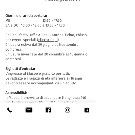
Giorni e orari d'apertura:
ME 13:30 - 17:30
SA e DO 10:00 - 12:00 e 13:30 - 17:30
Chiuso i festivi ufficiali del Cantone Ticino, chiuso
per eventi speciali (
cliccare qui
).
Chiusura estiva dal 29 giugno al 6 settembre
compresi.
Chiusura invernale dal 20 dicembre al 16 gennaio
compresi.
Biglietti d'entrata:
L'ingresso al Museo è gratuito per tutti.
Le ragazze e i ragazzi di età inferiore ai 16 anni
devono essere accompagnati da un adulto.
Accessibilità:
Il Museo è provvisto di ascensore (lunghezza 140
cm, larghezza porta 90 cm, 110 la larghezza
interna) e rampa d'accesso ed è accessibile a
persone con difficoltà motorie.
Visite guidate e aperture fuori orario
:
Solo su prenotazione, scrivendo a:
museo@stabio.ch