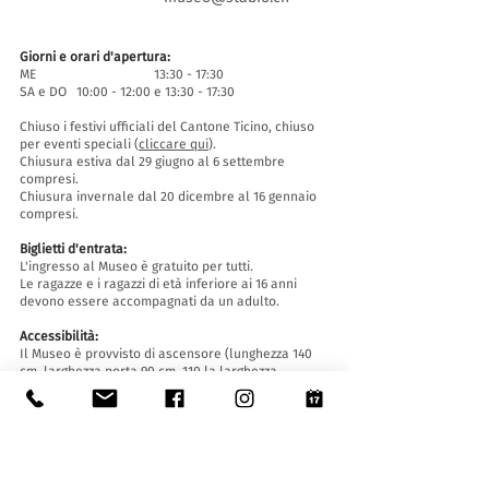
Giorni e orari d'apertura:
ME 13:30 - 17:30
SA e DO 10:00 - 12:00 e 13:30 - 17:30
Chiuso i festivi ufficiali del Cantone Ticino, chiuso
per eventi speciali (
cliccare qui
).
Chiusura estiva dal 29 giugno al 6 settembre
compresi.
Chiusura invernale dal 20 dicembre al 16 gennaio
compresi.
Biglietti d'entrata:
L'ingresso al Museo è gratuito per tutti.
Le ragazze e i ragazzi di età inferiore ai 16 anni
devono essere accompagnati da un adulto.
Accessibilità:
Il Museo è provvisto di ascensore (lunghezza 140
cm, larghezza porta 90 cm, 110 la larghezza
interna) e rampa d'accesso ed è accessibile a
persone con difficoltà motorie.
Visite guidate e aperture fuori orario
:
Solo su prenotazione, scrivendo a:
museo@stabio.ch