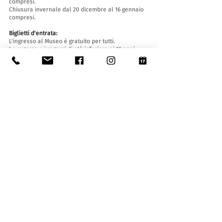
compresi.
Chiusura invernale dal 20 dicembre al 16 gennaio
compresi.
Biglietti d'entrata:
L'ingresso al Museo è gratuito per tutti.
Le ragazze e i ragazzi di età inferiore ai 16 anni
devono essere accompagnati da un adulto.
Accessibilità:
Il Museo è provvisto di ascensore (lunghezza 140
cm, larghezza porta 90 cm, 110 la larghezza
interna) e rampa d'accesso ed è accessibile a
persone con difficoltà motorie.
Visite guidate e aperture fuori orario
:
Solo su prenotazione, scrivendo a:
museo@stabio.ch
Clicca qui
per leggere tutte le informazioni
relative alle visite guidate.
La visita guidata è obbligatoria per gruppi a
partire da 8 persone e deve essere concordata in
anticipo.
Tariffe (massimo 25 allievi/persone):
- gruppi con bisogni speciali (max. 10 persone): 65
CHF