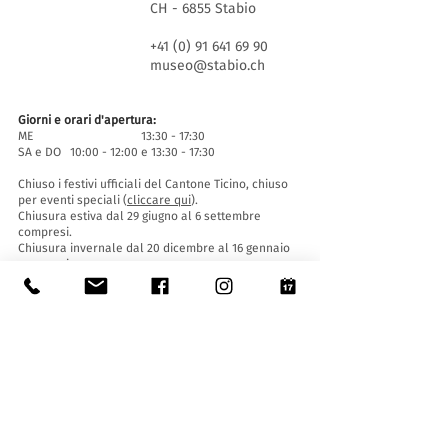
CH - 6855 Stabio
+41 (0) 91 641 69 90
museo@stabio.ch
Giorni e orari d'apertura:
ME 13:30 - 17:30
SA e DO 10:00 - 12:00 e 13:30 - 17:30
Chiuso i festivi ufficiali del Cantone Ticino, chiuso
per eventi speciali (
cliccare qui
).
Chiusura estiva dal 29 giugno al 6 settembre
compresi.
Chiusura invernale dal 20 dicembre al 16 gennaio
compresi.
Biglietti d'entrata:
L'ingresso al Museo è gratuito per tutti.
Le ragazze e i ragazzi di età inferiore ai 16 anni
devono essere accompagnati da un adulto.
Accessibilità:
Il Museo è provvisto di ascensore (lunghezza 140
cm, larghezza porta 90 cm, 110 la larghezza
interna) e rampa d'accesso ed è accessibile a
persone con difficoltà motorie.