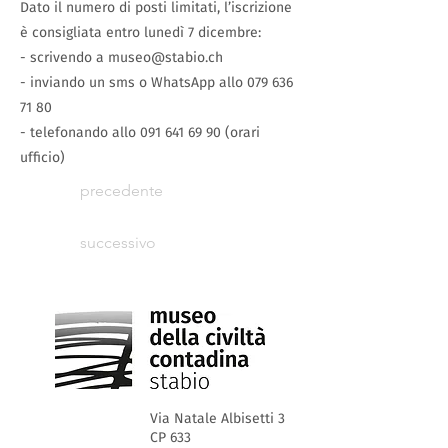
Dato il numero di posti limitati, l’iscrizione
è consigliata entro lunedì 7 dicembre:
- scrivendo a
museo@stabio.ch
- inviando un sms o WhatsApp allo
079 636
71 80
- telefonando allo
091 641 69 90
(orari
ufficio)
precedente
successivo
Via Natale Albisetti 3
CP 633