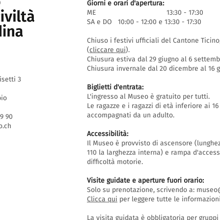
Giorni e orari d'apertura:
ME 13:30 - 17:30
SA e DO 10:00 - 12:00 e 13:30 - 17:30
Chiuso i festivi ufficiali del Cantone Ticin
(
cliccare qui
).
Chiusura estiva dal 29 giugno al 6 settem
Chiusura invernale dal 20 dicembre al 16
isetti 3
Biglietti d'entrata:
L'ingresso al Museo è gratuito per tutti.
bio
Le ragazze e i ragazzi di età inferiore ai 
accompagnati da un adulto.
69 90
.ch
Accessibilità:
Il Museo è provvisto di ascensore (lunghe
110 la larghezza interna) e rampa d'acces
difficoltà motorie.
Visite guidate e aperture fuori orario
:
Solo su prenotazione, scrivendo a:
museo@
Clicca qui
per leggere tutte le informazioni
La visita guidata è obbligatoria per grupp