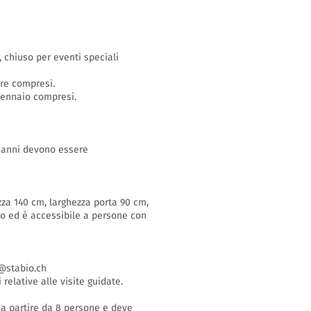
o, chiuso per eventi speciali
bre compresi.
 gennaio compresi.
16 anni devono essere
zza 140 cm, larghezza porta 90 cm,
so ed è accessibile a persone con
stabio.ch
 relative alle visite guidate.
i a partire da 8 persone e deve