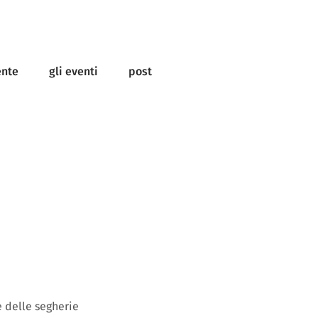
ente
gli eventi
post
e delle segherie