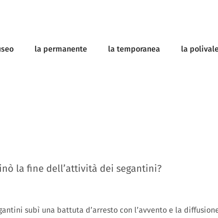
useo
la permanente
la temporanea
la polival
ò la fine dell’attività dei segantini?
egantini subì una battuta d’arresto con l’avvento e la diffusion