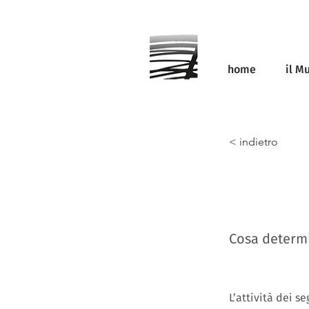
home
il M
< indietro
Cosa determin
L’attività dei s