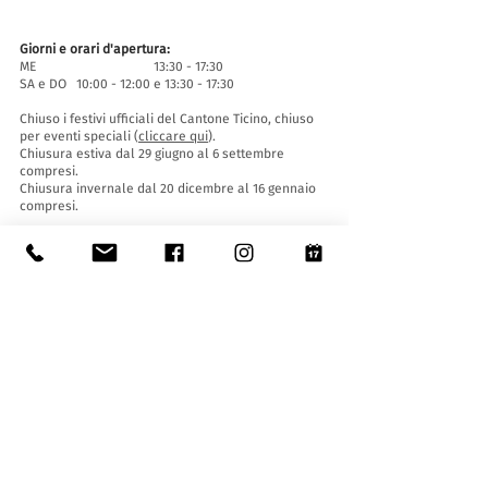
Giorni e orari d'apertura:
ME 13:30 - 17:30
SA e DO 10:00 - 12:00 e 13:30 - 17:30
Chiuso i festivi ufficiali del Cantone Ticino, chiuso
per eventi speciali (
cliccare qui
).
Chiusura estiva dal 29 giugno al 6 settembre
compresi.
Chiusura invernale dal 20 dicembre al 16 gennaio
compresi.
Biglietti d'entrata:
L'ingresso al Museo è gratuito per tutti.
Le ragazze e i ragazzi di età inferiore ai 16 anni
devono essere accompagnati da un adulto.
Accessibilità:
Il Museo è provvisto di ascensore (lunghezza 140
cm, larghezza porta 90 cm, 110 la larghezza
interna) e rampa d'accesso ed è accessibile a
persone con difficoltà motorie.
Visite guidate e aperture fuori orario
:
Solo su prenotazione, scrivendo a:
museo@stabio.ch
Clicca qui
per leggere tutte le informazioni