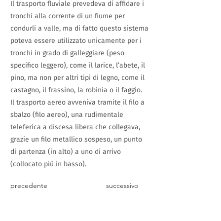
Il trasporto fluviale prevedeva di affidare i
tronchi alla corrente di un fiume per
condurli a valle, ma di fatto questo sistema
poteva essere utilizzato unicamente per i
tronchi in grado di galleggiare (peso
specifico leggero), come il larice, l’abete, il
pino, ma non per altri tipi di legno, come il
castagno, il frassino, la robinia o il faggio.
Il trasporto aereo avveniva tramite il filo a
sbalzo (filo aereo), una rudimentale
teleferica a discesa libera che collegava,
grazie un filo metallico sospeso, un punto
di partenza (in alto) a uno di arrivo
(collocato più in basso).
precedente
successivo