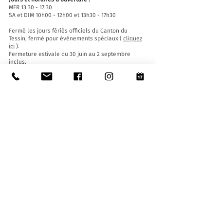
MER 13:30 - 17:30
SA et DIM 10h00 - 12h00 et 13h30 - 17h30
Fermé les jours fériés officiels du Canton du
Tessin, fermé pour événements spéciaux (
cliquez
ici
).
Fermeture estivale du 30 juin au 2 septembre
inclus.
Fermeture hivernale du 19 décembre au 14 janvier
inclus.
Billets d'entrée :
L'entrée au Musée est gratuite pour tous.
Accessibilité:
Le Musée est équipé d'un ascenseur (longueur
140 cm, largeur de porte 90 cm, largeur intérieure
110) et d'une rampe d'accès et est accessible aux
personnes à mobilité réduite.
Visites guidées et ouvertures en dehors des
horaires d'ouverture
:
Sur réservation uniquement, en écrivant à :
museo@stabio.ch
Cliquez ici
pour lire toutes les informations sur les
visites guidées.
Tarifs (maximum 25 élèves/personnes) :