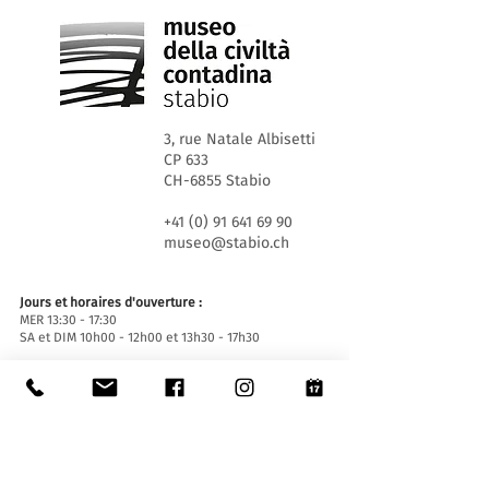
3, rue Natale Albisetti
CP 633
CH-6855 Stabio
+41 (0) 91 641 69 90
museo@stabio.ch
Jours et horaires d'ouverture :
MER 13:30 - 17:30
SA et DIM 10h00 - 12h00 et 13h30 - 17h30
Fermé les jours fériés officiels du Canton du
Tessin, fermé pour événements spéciaux (
cliquez
ici
).
Fermeture estivale du 30 juin au 2 septembre
inclus.
Fermeture hivernale du 19 décembre au 14 janvier
inclus.