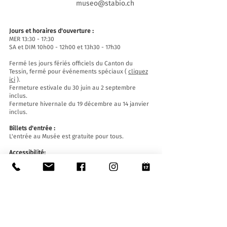
museo@stabio.ch
Jours et horaires d'ouverture :
MER 13:30 - 17:30
SA et DIM 10h00 - 12h00 et 13h30 - 17h30
Fermé les jours fériés officiels du Canton du
Tessin, fermé pour événements spéciaux (
cliquez
ici
).
Fermeture estivale du 30 juin au 2 septembre
inclus.
Fermeture hivernale du 19 décembre au 14 janvier
inclus.
Billets d'entrée :
L'entrée au Musée est gratuite pour tous.
Accessibilité:
Le Musée est équipé d'un ascenseur (longueur
140 cm, largeur de porte 90 cm, largeur intérieure
110) et d'une rampe d'accès et est accessible aux
personnes à mobilité réduite.
Visites guidées et ouvertures en dehors des
horaires d'ouverture
:
Sur réservation uniquement, en écrivant à :
museo@stabio.ch