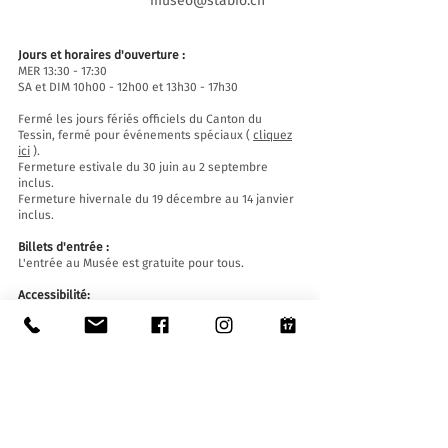
museo@stabio.ch
Jours et horaires d'ouverture :
MER 13:30 - 17:30
SA et DIM 10h00 - 12h00 et 13h30 - 17h30
Fermé les jours fériés officiels du Canton du
Tessin, fermé pour événements spéciaux (
cliquez
ici
).
Fermeture estivale du 30 juin au 2 septembre
inclus.
Fermeture hivernale du 19 décembre au 14 janvier
inclus.
Billets d'entrée :
L'entrée au Musée est gratuite pour tous.
Accessibilité:
Le Musée est équipé d'un ascenseur (longueur
140 cm, largeur de porte 90 cm, largeur intérieure
110) et d'une rampe d'accès et est accessible aux
personnes à mobilité réduite.
Visites guidées et ouvertures en dehors des
horaires d'ouverture
:
Sur réservation uniquement, en écrivant à :
museo@stabio.ch